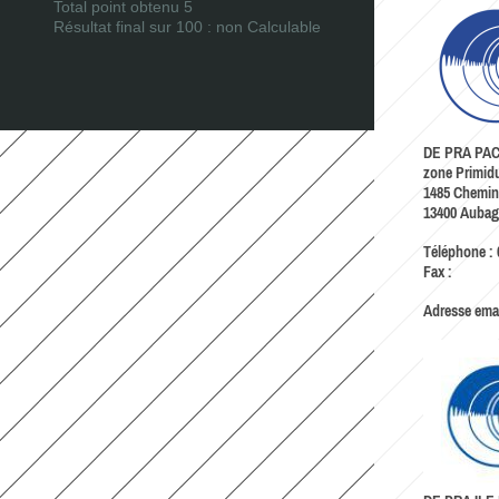
Total point obtenu 5
Résultat final sur 100 : non Calculable
DE PRA PA
zone Primid
1485 Chemin 
13400
Aubag
Téléphone :
Fax :
Adresse emai