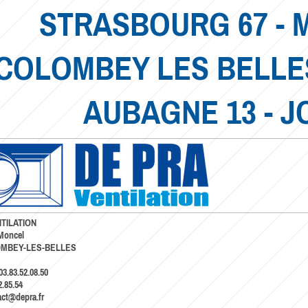
STRASBOURG 67 - 
COLOMBEY LES BELLES 
AUBAGNE 13 - J
TILATION
 Moncel
OMBEY-LES-BELLES
03.83.52.08.50
2.85.54
act@depra.fr