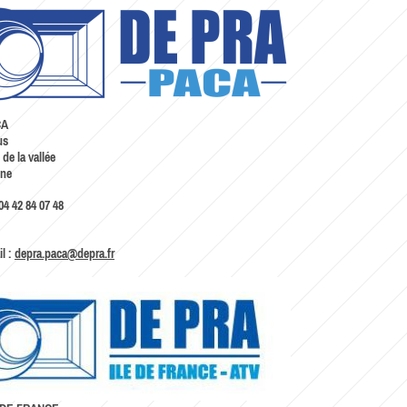
CA
us
de la vallée
ne
04 42 84 07 48
l :
depra.paca@depra.fr