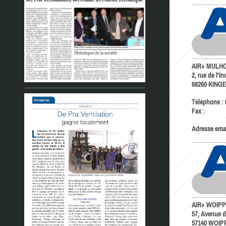
AIR+ MULH
2, rue de l'In
68260
KING
Téléphone :
Fax :
Adresse emai
AIR+ WOIP
57, Avenue d
57140
WOIP