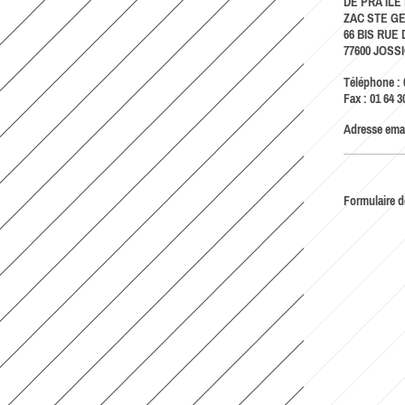
DE PRA ILE
ZAC STE G
66 BIS RUE
77600
JOSS
Téléphone :
Fax :
01 64 3
Adresse emai
Formulaire d