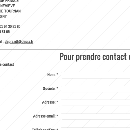
 DE FRANCE
ENEVIEVE
 DE TOURNAN
IGNY
01 64 30 81 80
0 81 65
l :
depra.idf@depra.fr
Pour prendre contact
e contact
Nom:
*
Société:
*
Adresse:
*
Adresse email:
*
Téléphone/Fax:
*