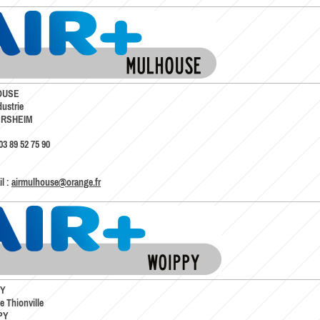
OUSE
dustrie
ERSHEIM
03 89 52 75 90
l :
airmulhouse@orange.fr
PY
e Thionville
PY