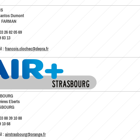
MS
 Santos Dumont
S FARMAN
03 26 82 05 69
9 83 13
l :
francois.clochec@depra.fr
SBOURG
Frères Eberts
SBOURG
03 88 39 10 88
9 10 68
l :
airstrasbourg@orange.fr