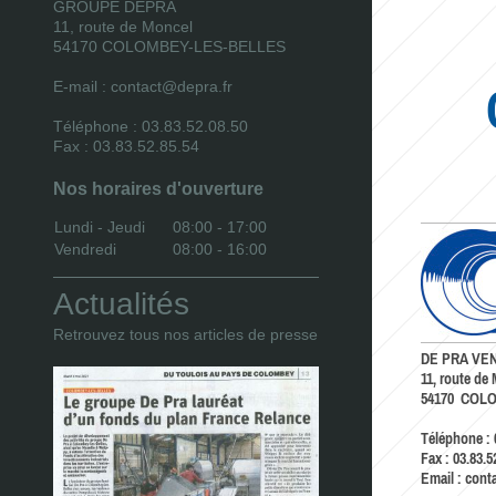
GROUPE DEPRA
11, route de Moncel
54170 COLOMBEY-LES-BELLES
E-mail : contact@depra.fr
Téléphone : 03.83.52.08.50
Fax : 03.83.52.85.54
Nos horaires d'ouverture
Lundi - Jeudi
08:00
-
17:00
Vendredi
08:00
-
16:00
Actualités
Retrouvez tous nos articles de presse
DE PRA VEN
11, route de
54170 COL
Téléphone : 
Fax : 03.83.5
Email : cont