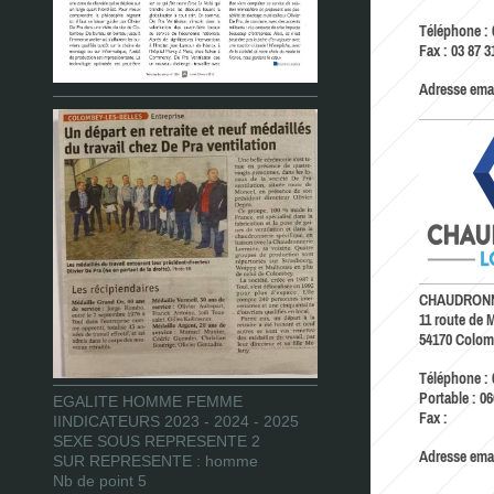
Téléphone :
Fax :
03 87 3
Adresse emai
CHAUDRONN
11 route de 
54170
Colomb
Téléphone :
Portable : 0
EGALITE HOMME FEMME
Fax :
IINDICATEURS 2023 - 2024 - 2025
SEXE SOUS REPRESENTE 2
Adresse emai
SUR REPRESENTE : homme
Nb de point 5