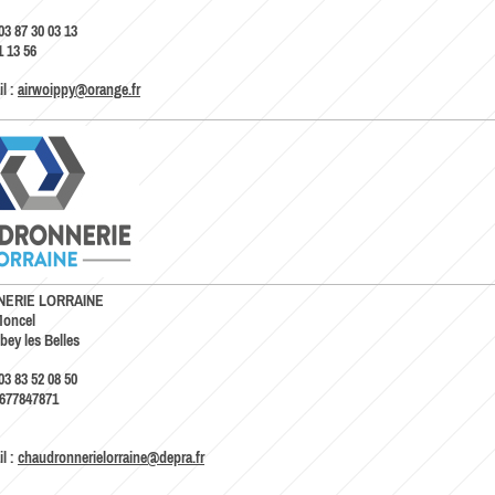
03 87 30 03 13
1 13 56
l :
airwoippy@orange.fr
ERIE LORRAINE
Moncel
ey les Belles
03 83 52 08 50
6677847871
l :
chaudronnerielorraine@depra.fr