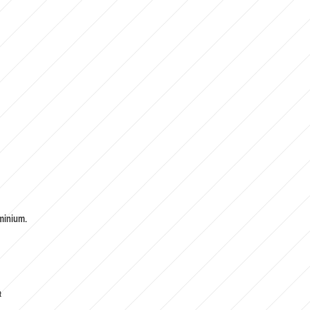
uminium.
t