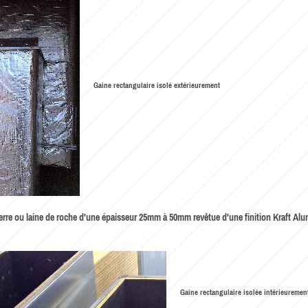
Gaine rectangulaire isolé extérieurement
 verre ou laine de roche d'une épaisseur 25mm à 50mm revêtue d'une finition Kraft Al
Gaine rectangulaire isolée intérieuremen